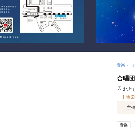
音楽
合唱団 
北と
[ 地
主
音楽