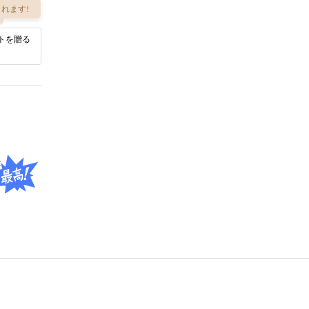
れます!
トを贈る