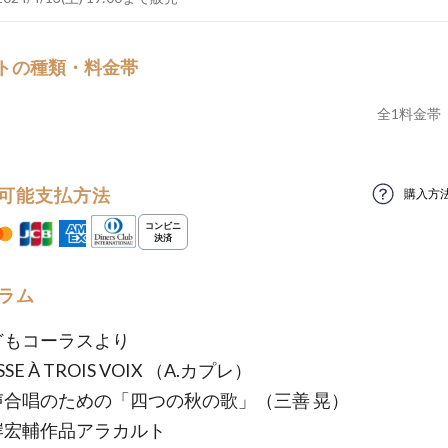
トの種類・料金帯
全
1
料金帯
可能支払方法
購入方
ラム
どもコーラスより
SE À TROIS VOIX （A.カプレ）
声合唱のための「四つの秋の歌」（三善 晃）
岸宏輔作品アラカルト