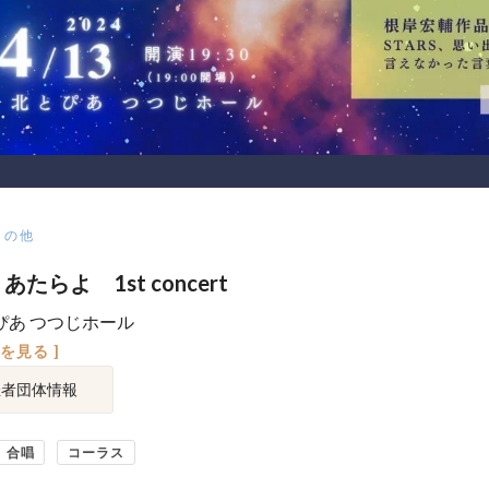
その他
あたらよ 1st concert
ぴあ つつじホール
図を見る ]
催者団体情報
合唱
コーラス