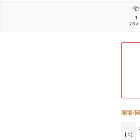
1
ブラボ
開場/
[ 1 ]