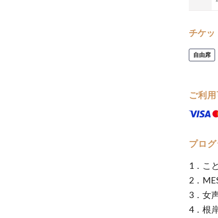
チケッ
自由席
ご利用
プログ
1．こ
2．MES
3．女
4．根