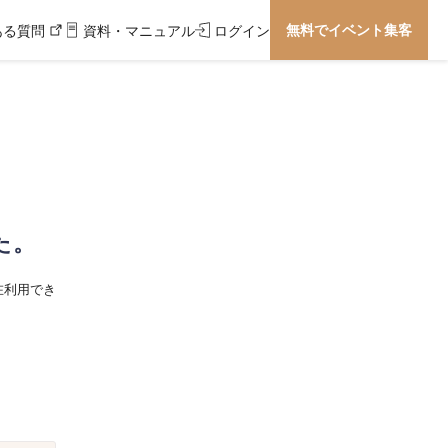
無料でイベント集客
ある質問
資料・マニュアル
ログイン
た。
在利用でき