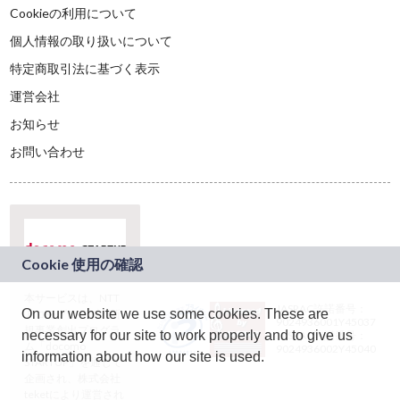
Cookieの利用について
個人情報の取り扱いについて
特定商取引法に基づく表示
運営会社
お知らせ
お問い合わせ
本サービスは、NTT
JASRAC許諾番号：
On our website we use some cookies. These are
ドコモグループの新
9024936001Y45037
規事業創出プログラ
necessary for our site to work properly and to give us
JASRAC許諾番号：
ム「docomo
9024936002Y45040
information about how our site is used.
STARTUP」を通じて
企画され、株式会社
teketにより運営され