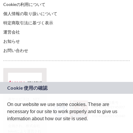
Cookieの利用について
個人情報の取り扱いについて
特定商取引法に基づく表示
運営会社
お知らせ
お問い合わせ
本サービスは、NTT
JASRAC許諾番号：
On our website we use some cookies. These are
ドコモグループの新
9024936001Y45037
規事業創出プログラ
necessary for our site to work properly and to give us
JASRAC許諾番号：
ム「docomo
9024936002Y45040
information about how our site is used.
STARTUP」を通じて
企画され、株式会社
teketにより運営され