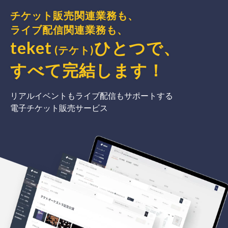
チケット販売関連業務も、
ライブ配信関連業務も、
teket
ひとつで、
(テケト)
すべて完結
します
！
リアルイベントもライブ配信もサポートする
電子チケット販売サービス