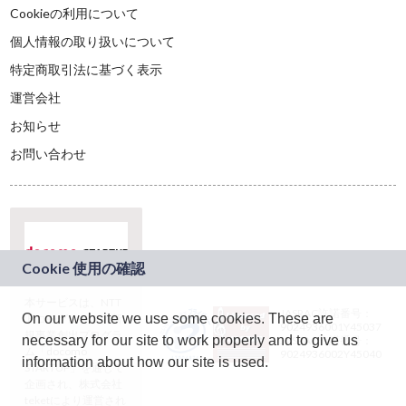
Cookieの利用について
個人情報の取り扱いについて
特定商取引法に基づく表示
運営会社
お知らせ
お問い合わせ
本サービスは、NTT
JASRAC許諾番号：
On our website we use some cookies. These are
ドコモグループの新
9024936001Y45037
規事業創出プログラ
necessary for our site to work properly and to give us
JASRAC許諾番号：
ム「docomo
9024936002Y45040
information about how our site is used.
STARTUP」を通じて
企画され、株式会社
teketにより運営され