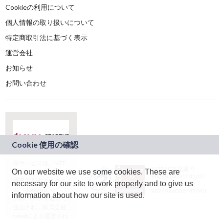
Cookieの利用について
個人情報の取り扱いについて
特定商取引法に基づく表示
運営会社
お知らせ
お問い合わせ
本サービスは、NTT
JASRAC許諾番号：
On our website we use some cookies. These are
ドコモグループの新
9024936001Y45037
規事業創出プログラ
necessary for our site to work properly and to give us
JASRAC許諾番号：
ム「docomo
9024936002Y45040
information about how our site is used.
STARTUP」を通じて
企画され、株式会社
teketにより運営され