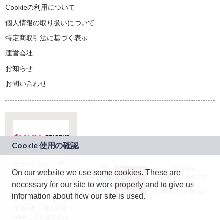
Cookieの利用について
個人情報の取り扱いについて
特定商取引法に基づく表示
運営会社
お知らせ
お問い合わせ
本サービスは、NTT
JASRAC許諾番号：
On our website we use some cookies. These are
ドコモグループの新
9024936001Y45037
規事業創出プログラ
necessary for our site to work properly and to give us
JASRAC許諾番号：
ム「docomo
9024936002Y45040
information about how our site is used.
STARTUP」を通じて
企画され、株式会社
teketにより運営され