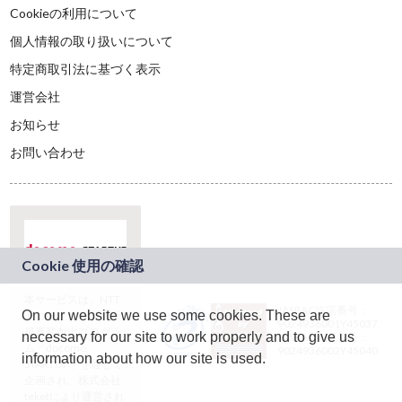
Cookieの利用について
個人情報の取り扱いについて
特定商取引法に基づく表示
運営会社
お知らせ
お問い合わせ
本サービスは、NTT
JASRAC許諾番号：
On our website we use some cookies. These are
ドコモグループの新
9024936001Y45037
規事業創出プログラ
necessary for our site to work properly and to give us
JASRAC許諾番号：
ム「docomo
9024936002Y45040
information about how our site is used.
STARTUP」を通じて
企画され、株式会社
teketにより運営され