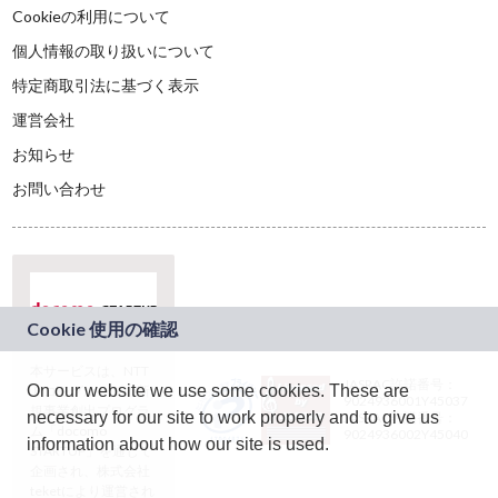
Cookieの利用について
個人情報の取り扱いについて
特定商取引法に基づく表示
運営会社
お知らせ
お問い合わせ
本サービスは、NTT
JASRAC許諾番号：
On our website we use some cookies. These are
ドコモグループの新
9024936001Y45037
規事業創出プログラ
necessary for our site to work properly and to give us
JASRAC許諾番号：
ム「docomo
9024936002Y45040
information about how our site is used.
STARTUP」を通じて
企画され、株式会社
teketにより運営され