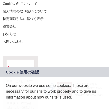
Cookieの利用について
個人情報の取り扱いについて
特定商取引法に基づく表示
運営会社
お知らせ
お問い合わせ
本サービスは、NTT
JASRAC許諾番号：
On our website we use some cookies. These are
ドコモグループの新
9024936001Y45037
規事業創出プログラ
necessary for our site to work properly and to give us
JASRAC許諾番号：
ム「docomo
9024936002Y45040
information about how our site is used.
STARTUP」を通じて
企画され、株式会社
teketにより運営され