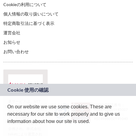
Cookieの利用について
個人情報の取り扱いについて
特定商取引法に基づく表示
運営会社
お知らせ
お問い合わせ
本サービスは、NTT
JASRAC許諾番号：
On our website we use some cookies. These are
ドコモグループの新
9024936001Y45037
規事業創出プログラ
necessary for our site to work properly and to give us
JASRAC許諾番号：
ム「docomo
9024936002Y45040
information about how our site is used.
STARTUP」を通じて
企画され、株式会社
teketにより運営され