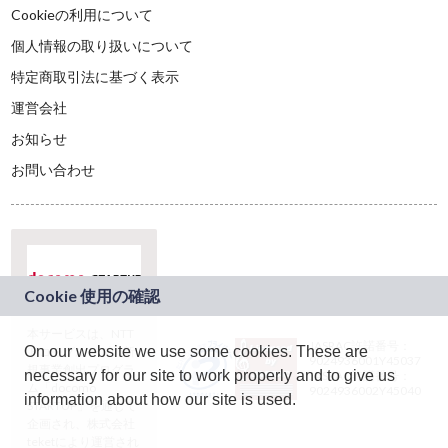
Cookieの利用について
個人情報の取り扱いについて
特定商取引法に基づく表示
運営会社
お知らせ
お問い合わせ
本サービスは、NTT
JASRAC許諾番号：
On our website we use some cookies. These are
ドコモグループの新
9024936001Y45037
規事業創出プログラ
necessary for our site to work properly and to give us
JASRAC許諾番号：
ム「docomo
9024936002Y45040
information about how our site is used.
STARTUP」を通じて
企画され、株式会社
teketにより運営され