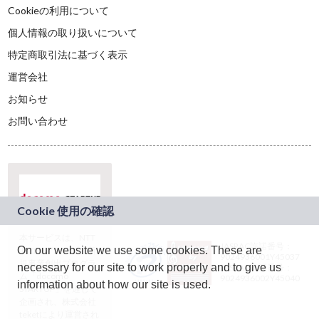
Cookieの利用について
個人情報の取り扱いについて
特定商取引法に基づく表示
運営会社
お知らせ
お問い合わせ
本サービスは、NTT
JASRAC許諾番号：
On our website we use some cookies. These are
ドコモグループの新
9024936001Y45037
規事業創出プログラ
necessary for our site to work properly and to give us
JASRAC許諾番号：
ム「docomo
9024936002Y45040
information about how our site is used.
STARTUP」を通じて
企画され、株式会社
teketにより運営され