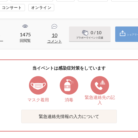
コンサート
オンライン
0
/ 10
1475
6
10
シェアで
ブラボーでイベント応援
回閲覧
ー
コメント
当イベントは感染症対策をしています
緊急連絡先の
記
マスク着用
消毒
入
緊急連絡先情報の入力について