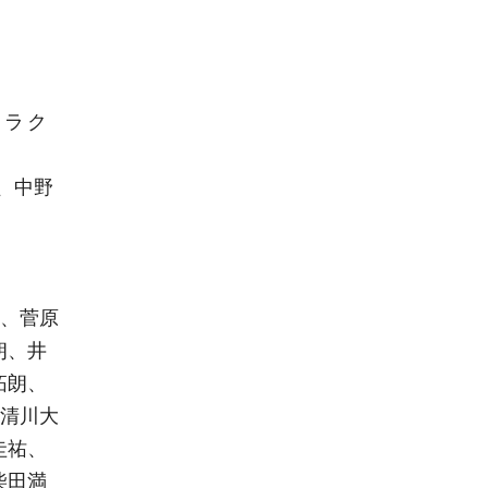
ラ ク
、中野
香、菅原
朗、井
拓朗、
]清川大
圭祐、
柴田満