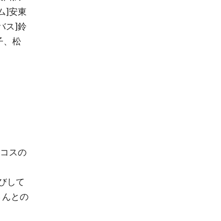
ム]安東
バス]鈴
子、松
ンコスの
びして
さんとの