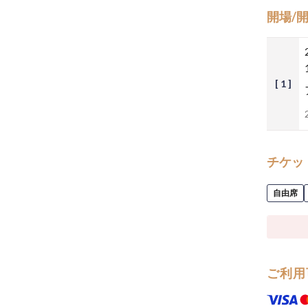
開場/
[ 1 ]
チケッ
自由席
ご利用