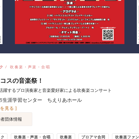
ク
吹奏楽・声楽・合唱
コスの音楽祭！
活躍するプロ演奏家と音楽愛好家による吹奏楽コンサート
市生涯学習センター ちえりあホール
図を見る ]
催者団体情報
ック
吹奏楽・声楽・合唱
吹奏楽
プロアマ合同
吹奏楽ファ