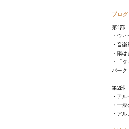
プログ
第1部
・ウィ
・音楽
・陽は
・「ダ
パーク
第2部
・アル
・一般
・アル