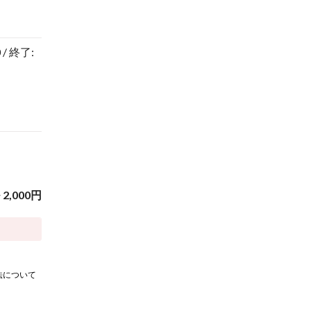
 / 終了:
~
2,000
円
法について