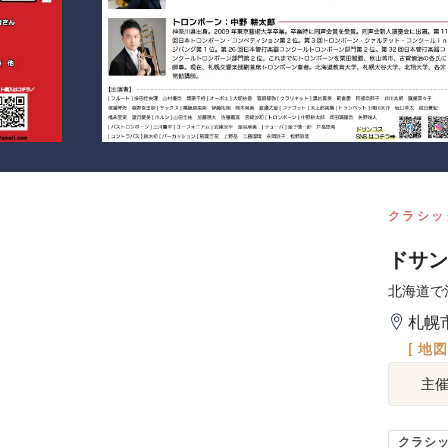
クラシッ
ドサン
北海道で
札幌
[ 地
主
クラシ