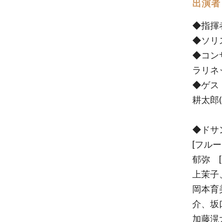
出演者
◆指揮
◆ソリ
◆コン
ラリネ
◆ゲス
耕太郎
◆ドサ
[フル
郁弥 
上茉子
岡本育
介、坂
加藤滉