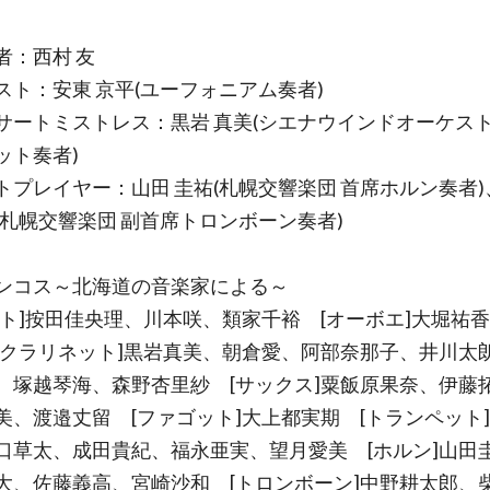
者：西村 友
スト：安東 京平(ユーフォニアム奏者)
サートミストレス：黒岩 真美(シエナウインドオーケスト
ット奏者)
トプレイヤー：山田 圭祐(札幌交響楽団 首席ホルン奏者)
(札幌交響楽団 副首席トロンボーン奏者)
ンコス～北海道の音楽家による～
ート]按田佳央理、川本咲、類家千裕 [オーボエ]大堀祐
[クラリネット]黒岩真美、朝倉愛、阿部奈那子、井川太
、塚越琴海、森野杏里紗 [サックス]粟飯原果奈、伊藤
美、渡邉丈留 [ファゴット]大上都実期 [トランペット
口草太、成田貴紀、福永亜実、望月愛美 [ホルン]山田
大、佐藤義高、宮崎沙和 [トロンボーン]中野耕太郎、