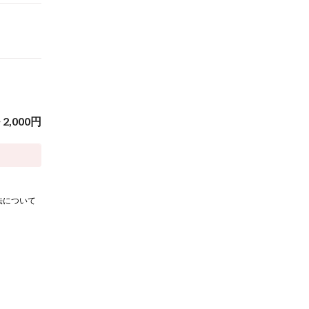
~
2,000
円
法について