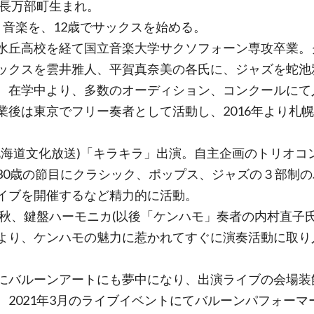
9年長万部町生まれ。
り音楽を、12歳でサックスを始める。
水丘高校を経て国立音楽大学サクソフォーン専攻卒業。
ックスを雲井雅人、平賀真奈美の各氏に、ジャズを蛇池
。在学中より、多数のオーディション、コンクールにて
業後は東京でフリー奏者として活動し、2016年より札
。
(北海道文化放送)「キラキラ」出演。自主企画のトリオコ
30歳の節目にクラシック、ポップス、ジャズの３部制の
イブを開催するなど精力的に活動。
0年秋、鍵盤ハーモニカ(以後「ケンハモ」奏者の内村直子
より、ケンハモの魅力に惹かれてすぐに演奏活動に取り
にバルーンアートにも夢中になり、出演ライブの会場装
、2021年3月のライブイベントにてバルーンパフォーマ