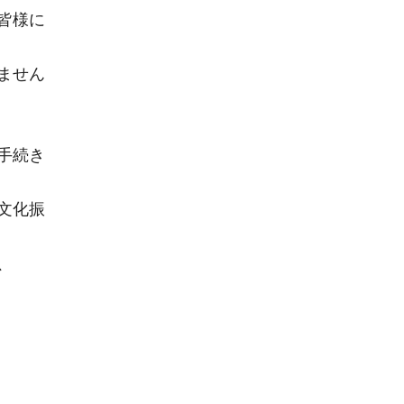
皆様に
ません
手続き
文化振
、