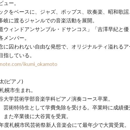
ビュー。
ックをベースに、ジャズ、ポップス、吹奏楽、昭和歌謡
多岐に渡るジャンルでの音楽活動を展開。
道ウィンドアンサンブル・ドサンコス」「吉澤早紀と優
各メンバー。
念に囚われない自由な発想で、オリジナルティ溢れるア
目指している。
/note.com/ikumi_okamoto
太(ピアノ)
2年札幌市生まれ。
谷大学芸術学部音楽学科ピアノ演奏コース卒業。
、芸術特待生として学費免除を受ける。卒業時に成績優
、また卒業後に大谷賞を受賞。
4年度札幌市民芸術祭新人音楽会にて最年少で大賞受賞。