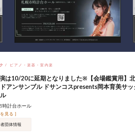
ク
ピアノ・楽器・室内楽
演は10/20に延期となりました※【会場鑑賞用】
ドアンサンブル ドサンコスpresents岡本育美サ
ル
市時計台ホール
図を見る ]
催者団体情報