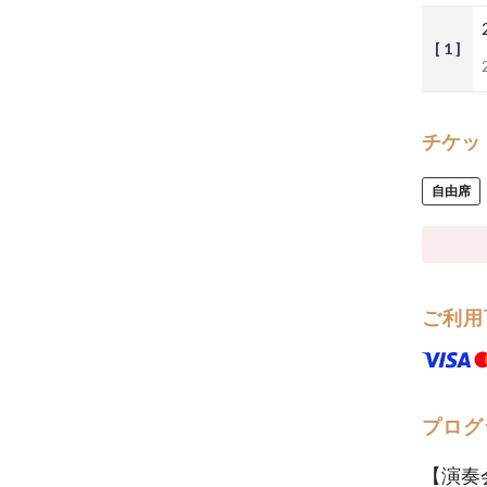
[ 1 ]
チケッ
自由席
ご利用
プログ
【演奏