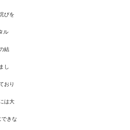
詫びを
タル
の結
まし
ており
には大
にできな