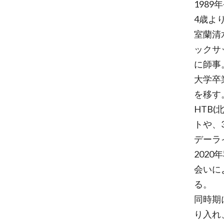
198
4歳よ
室蘭清
ックサ
に師事
大学卒
を移す
HTB
トや、
デーラ
202
会いに
る。
同時期
り入れ