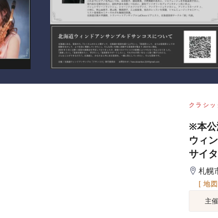
クラシッ
※本公
ウィン
サイタ
札幌
[ 地
主