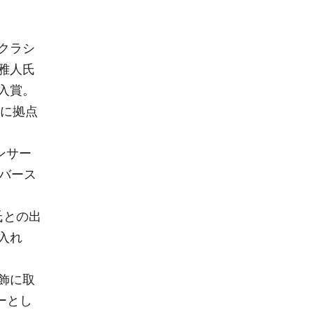
クラシ
雅人氏
入賞。
幌に拠点
ンサー
バース
氏との出
入れ
飾に取
ーとし