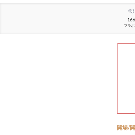
16
ブラボ
開場/