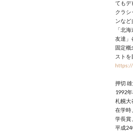
てもデ
クラシ
ンなど
「北海
友達」
固定概
ストを
https:/
押切 雄
199
札幌大
在学時
学長賞
平成2