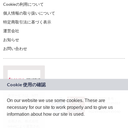
Cookieの利用について
個人情報の取り扱いについて
特定商取引法に基づく表示
運営会社
お知らせ
お問い合わせ
本サービスは、NTT
JASRAC許諾番号：
On our website we use some cookies. These are
ドコモグループの新
9024936001Y45037
規事業創出プログラ
necessary for our site to work properly and to give us
JASRAC許諾番号：
ム「docomo
9024936002Y45040
information about how our site is used.
STARTUP」を通じて
企画され、株式会社
teketにより運営され