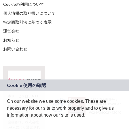
Cookieの利用について
個人情報の取り扱いについて
特定商取引法に基づく表示
運営会社
お知らせ
お問い合わせ
本サービスは、NTT
JASRAC許諾番号：
On our website we use some cookies. These are
ドコモグループの新
9024936001Y45037
規事業創出プログラ
necessary for our site to work properly and to give us
JASRAC許諾番号：
ム「docomo
9024936002Y45040
information about how our site is used.
STARTUP」を通じて
企画され、株式会社
teketにより運営され