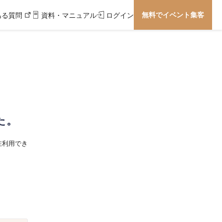
無料でイベント集客
ある質問
資料・マニュアル
ログイン
た。
在利用でき