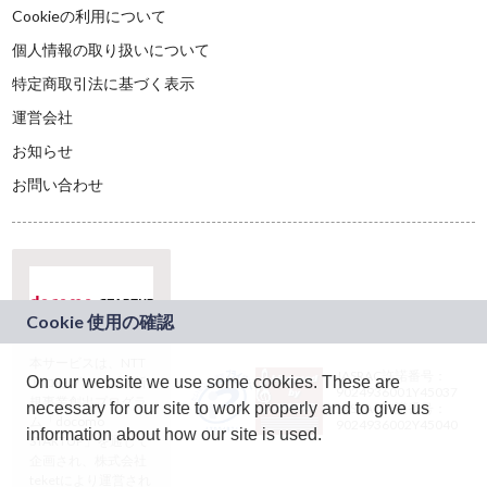
Cookieの利用について
個人情報の取り扱いについて
特定商取引法に基づく表示
運営会社
お知らせ
お問い合わせ
本サービスは、NTT
JASRAC許諾番号：
On our website we use some cookies. These are
ドコモグループの新
9024936001Y45037
規事業創出プログラ
necessary for our site to work properly and to give us
JASRAC許諾番号：
ム「docomo
9024936002Y45040
information about how our site is used.
STARTUP」を通じて
企画され、株式会社
teketにより運営され