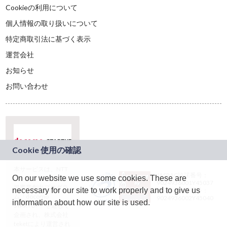
Cookieの利用について
個人情報の取り扱いについて
特定商取引法に基づく表示
運営会社
お知らせ
お問い合わせ
本サービスは、NTT
JASRAC許諾番号：
On our website we use some cookies. These are
ドコモグループの新
9024936001Y45037
規事業創出プログラ
necessary for our site to work properly and to give us
JASRAC許諾番号：
ム「docomo
9024936002Y45040
information about how our site is used.
STARTUP」を通じて
企画され、株式会社
teketにより運営され