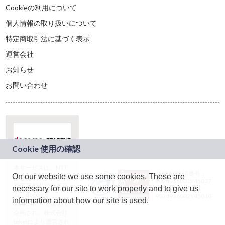
Cookieの利用について
個人情報の取り扱いについて
特定商取引法に基づく表示
運営会社
お知らせ
お問い合わせ
本サービスは、NTT
JASRAC許諾番号：
On our website we use some cookies. These are
ドコモグループの新
9024936001Y45037
規事業創出プログラ
necessary for our site to work properly and to give us
JASRAC許諾番号：
ム「docomo
9024936002Y45040
information about how our site is used.
STARTUP」を通じて
企画され、株式会社
teketにより運営され