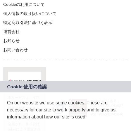
Cookieの利用について
個人情報の取り扱いについて
特定商取引法に基づく表示
運営会社
お知らせ
お問い合わせ
本サービスは、NTT
JASRAC許諾番号：
On our website we use some cookies. These are
ドコモグループの新
9024936001Y45037
規事業創出プログラ
necessary for our site to work properly and to give us
JASRAC許諾番号：
ム「docomo
9024936002Y45040
information about how our site is used.
STARTUP」を通じて
企画され、株式会社
teketにより運営され