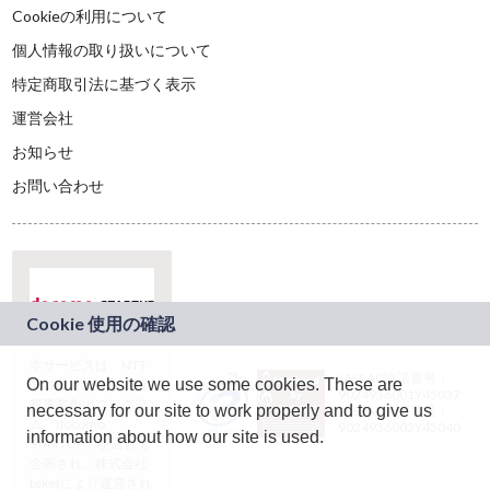
Cookieの利用について
個人情報の取り扱いについて
特定商取引法に基づく表示
運営会社
お知らせ
お問い合わせ
本サービスは、NTT
JASRAC許諾番号：
On our website we use some cookies. These are
ドコモグループの新
9024936001Y45037
規事業創出プログラ
necessary for our site to work properly and to give us
JASRAC許諾番号：
ム「docomo
9024936002Y45040
information about how our site is used.
STARTUP」を通じて
企画され、株式会社
teketにより運営され