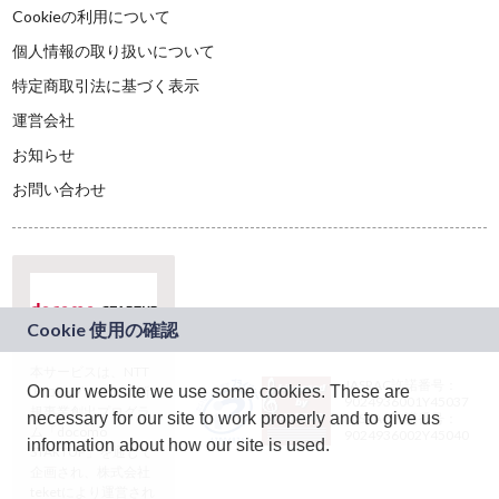
Cookieの利用について
個人情報の取り扱いについて
特定商取引法に基づく表示
運営会社
お知らせ
お問い合わせ
本サービスは、NTT
JASRAC許諾番号：
On our website we use some cookies. These are
ドコモグループの新
9024936001Y45037
規事業創出プログラ
necessary for our site to work properly and to give us
JASRAC許諾番号：
ム「docomo
9024936002Y45040
information about how our site is used.
STARTUP」を通じて
企画され、株式会社
teketにより運営され