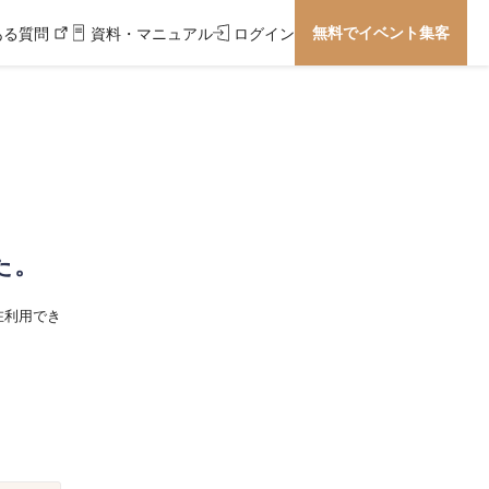
無料でイベント集客
ある質問
資料・マニュアル
ログイン
た。
在利用でき