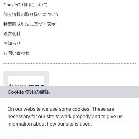
Cookieの利用について
個人情報の取り扱いについて
特定商取引法に基づく表示
運営会社
お知らせ
お問い合わせ
本サービスは、NTT
JASRAC許諾番号：
On our website we use some cookies. These are
ドコモグループの新
9024936001Y45037
規事業創出プログラ
necessary for our site to work properly and to give us
JASRAC許諾番号：
ム「docomo
9024936002Y45040
information about how our site is used.
STARTUP」を通じて
企画され、株式会社
teketにより運営され