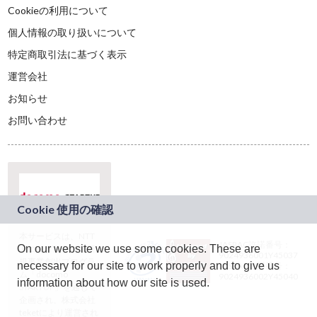
Cookieの利用について
個人情報の取り扱いについて
特定商取引法に基づく表示
運営会社
お知らせ
お問い合わせ
本サービスは、NTT
JASRAC許諾番号：
On our website we use some cookies. These are
ドコモグループの新
9024936001Y45037
規事業創出プログラ
necessary for our site to work properly and to give us
JASRAC許諾番号：
ム「docomo
9024936002Y45040
information about how our site is used.
STARTUP」を通じて
企画され、株式会社
teketにより運営され