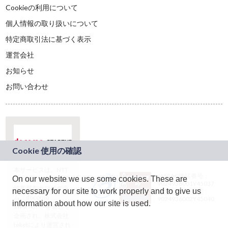
Cookieの利用について
個人情報の取り扱いについて
特定商取引法に基づく表示
運営会社
お知らせ
お問い合わせ
本サービスは、NTT
JASRAC許諾番号：
On our website we use some cookies. These are
ドコモグループの新
9024936001Y45037
規事業創出プログラ
necessary for our site to work properly and to give us
JASRAC許諾番号：
ム「docomo
9024936002Y45040
information about how our site is used.
STARTUP」を通じて
企画され、株式会社
teketにより運営され