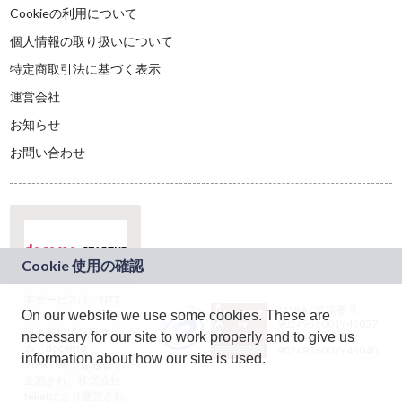
Cookieの利用について
個人情報の取り扱いについて
特定商取引法に基づく表示
運営会社
お知らせ
お問い合わせ
本サービスは、NTT
JASRAC許諾番号：
On our website we use some cookies. These are
ドコモグループの新
9024936001Y45037
規事業創出プログラ
necessary for our site to work properly and to give us
JASRAC許諾番号：
ム「docomo
9024936002Y45040
information about how our site is used.
STARTUP」を通じて
企画され、株式会社
teketにより運営され