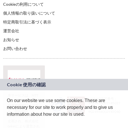
Cookieの利用について
個人情報の取り扱いについて
特定商取引法に基づく表示
運営会社
お知らせ
お問い合わせ
本サービスは、NTT
JASRAC許諾番号：
On our website we use some cookies. These are
ドコモグループの新
9024936001Y45037
規事業創出プログラ
necessary for our site to work properly and to give us
JASRAC許諾番号：
ム「docomo
9024936002Y45040
information about how our site is used.
STARTUP」を通じて
企画され、株式会社
teketにより運営され