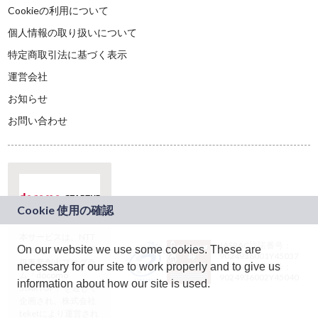
Cookieの利用について
個人情報の取り扱いについて
特定商取引法に基づく表示
運営会社
お知らせ
お問い合わせ
本サービスは、NTT
JASRAC許諾番号：
On our website we use some cookies. These are
ドコモグループの新
9024936001Y45037
規事業創出プログラ
necessary for our site to work properly and to give us
JASRAC許諾番号：
ム「docomo
9024936002Y45040
information about how our site is used.
STARTUP」を通じて
企画され、株式会社
teketにより運営され