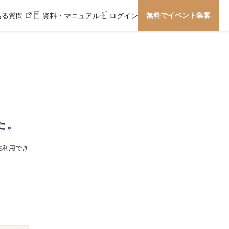
無料でイベント集客
ある質問
資料・マニュアル
ログイン
た。
在利用でき