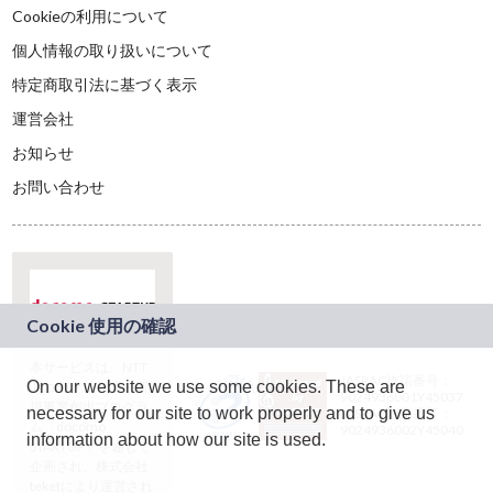
Cookieの利用について
個人情報の取り扱いについて
特定商取引法に基づく表示
運営会社
お知らせ
お問い合わせ
本サービスは、NTT
JASRAC許諾番号：
On our website we use some cookies. These are
ドコモグループの新
9024936001Y45037
規事業創出プログラ
necessary for our site to work properly and to give us
JASRAC許諾番号：
ム「docomo
9024936002Y45040
information about how our site is used.
STARTUP」を通じて
企画され、株式会社
teketにより運営され