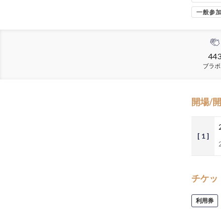
一般参
44
ブラボ
開場/
[ 1 ]
チケッ
利用券