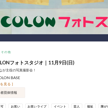
その他
OLONフォトスタジオ｜11月9日(日)
なが主役の写真撮影会！
OLON BASE
図を見る ]
催者団体情報
加可
お笑い
お笑いライブ
イベント
芸人
福祉
障が