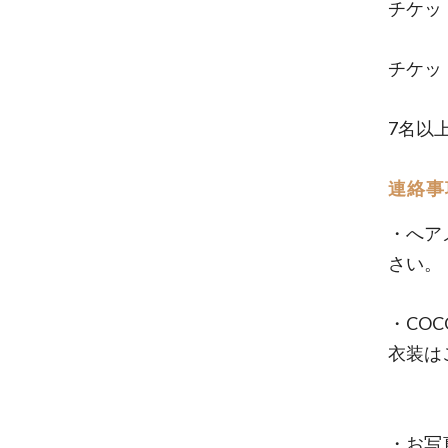
チケッ
チケッ
7名以
連絡事
・へア
さい。
・CO
衣装は
・お写