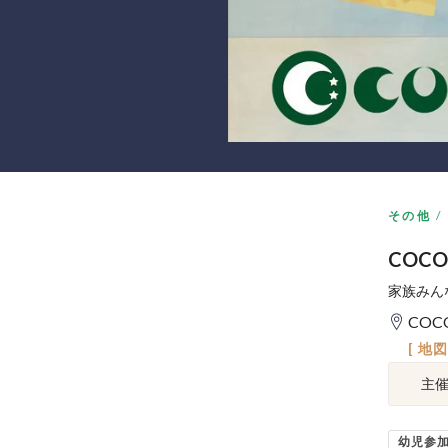
その他
COC
家族みん
COC
[ 地
主
幼児参