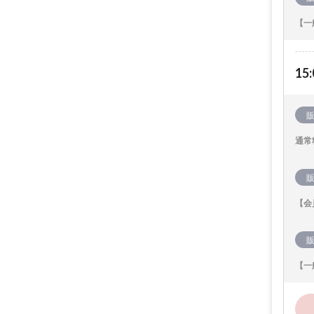
【一
15:
通常
【会
【一