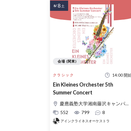
8
8/
土
会場 (関東)
14:00 開
クラシック
Ein Kleines Orchester 5th
Summer Concert
慶應義塾大学湘南藤沢キャンパス Θ館
552
799
8
アインクライネスオーケストラ