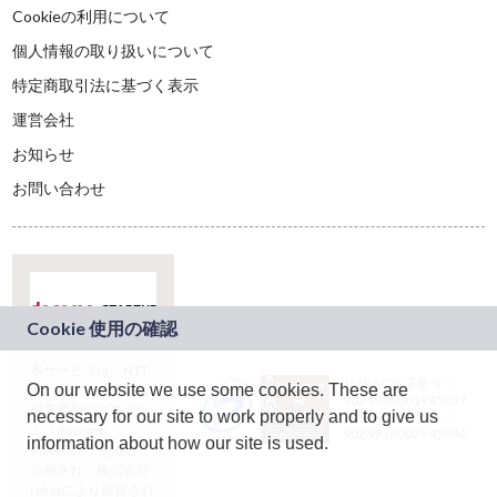
Cookieの利用について
個人情報の取り扱いについて
特定商取引法に基づく表示
運営会社
お知らせ
お問い合わせ
本サービスは、NTT
JASRAC許諾番号：
On our website we use some cookies. These are
ドコモグループの新
9024936001Y45037
規事業創出プログラ
necessary for our site to work properly and to give us
JASRAC許諾番号：
ム「docomo
9024936002Y45040
information about how our site is used.
STARTUP」を通じて
企画され、株式会社
teketにより運営され