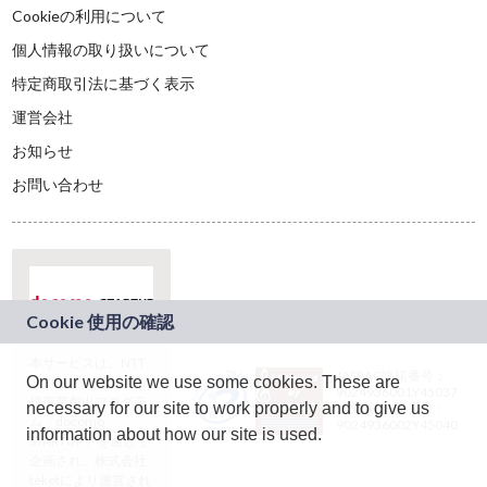
Cookieの利用について
個人情報の取り扱いについて
特定商取引法に基づく表示
運営会社
お知らせ
お問い合わせ
本サービスは、NTT
JASRAC許諾番号：
On our website we use some cookies. These are
ドコモグループの新
9024936001Y45037
規事業創出プログラ
necessary for our site to work properly and to give us
JASRAC許諾番号：
ム「docomo
9024936002Y45040
information about how our site is used.
STARTUP」を通じて
企画され、株式会社
teketにより運営され