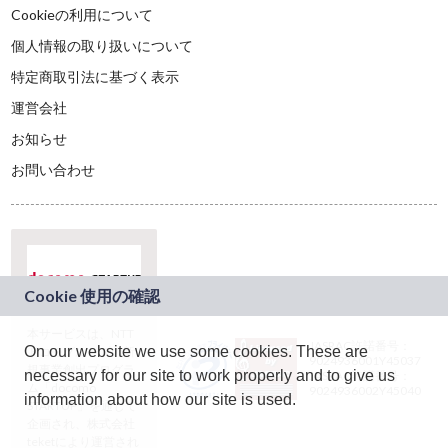
Cookieの利用について
個人情報の取り扱いについて
特定商取引法に基づく表示
運営会社
お知らせ
お問い合わせ
本サービスは、NTT
JASRAC許諾番号：
On our website we use some cookies. These are
ドコモグループの新
9024936001Y45037
規事業創出プログラ
necessary for our site to work properly and to give us
JASRAC許諾番号：
ム「docomo
9024936002Y45040
information about how our site is used.
STARTUP」を通じて
企画され、株式会社
teketにより運営され