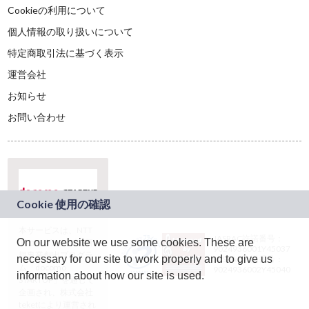
Cookieの利用について
個人情報の取り扱いについて
特定商取引法に基づく表示
運営会社
お知らせ
お問い合わせ
本サービスは、NTT
JASRAC許諾番号：
On our website we use some cookies. These are
ドコモグループの新
9024936001Y45037
規事業創出プログラ
necessary for our site to work properly and to give us
JASRAC許諾番号：
ム「docomo
9024936002Y45040
information about how our site is used.
STARTUP」を通じて
企画され、株式会社
teketにより運営され