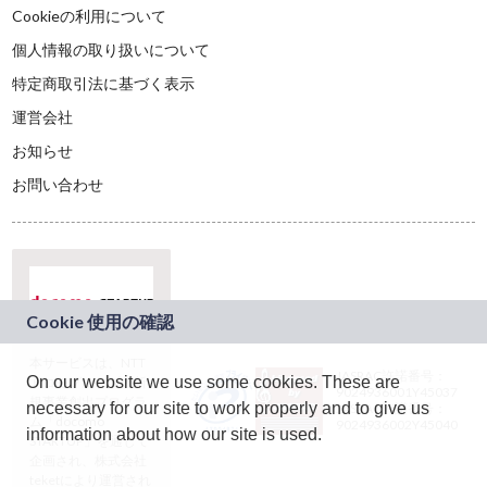
Cookieの利用について
個人情報の取り扱いについて
特定商取引法に基づく表示
運営会社
お知らせ
お問い合わせ
本サービスは、NTT
JASRAC許諾番号：
On our website we use some cookies. These are
ドコモグループの新
9024936001Y45037
規事業創出プログラ
necessary for our site to work properly and to give us
JASRAC許諾番号：
ム「docomo
9024936002Y45040
information about how our site is used.
STARTUP」を通じて
企画され、株式会社
teketにより運営され