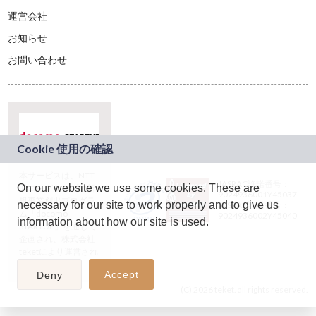
運営会社
お知らせ
お問い合わせ
本サービスは、NTT
JASRAC許諾番号：
On our website we use some cookies. These are
ドコモグループの新
9024936001Y45037
規事業創出プログラ
necessary for our site to work properly and to give us
JASRAC許諾番号：
ム「docomo
9024936002Y45040
information about how our site is used.
STARTUP」を通じて
企画され、株式会社
teketにより運営され
ています。
Accept
Deny
(C) 2026 teket. all rights reserved.