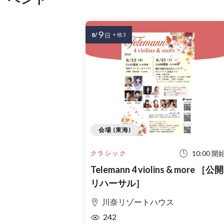
9
8/
日
+ 他 3
会場 (東海)
10:00 開
クラシック
Telemann 4 violins & more ［公開
リハーサル］
川奈リゾートハウス
242