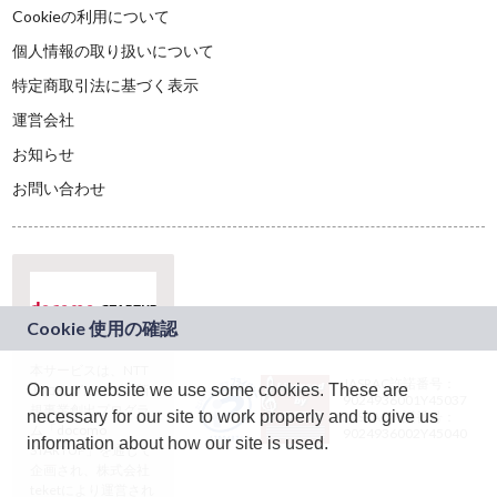
Cookieの利用について
個人情報の取り扱いについて
特定商取引法に基づく表示
運営会社
お知らせ
お問い合わせ
本サービスは、NTT
JASRAC許諾番号：
On our website we use some cookies. These are
ドコモグループの新
9024936001Y45037
規事業創出プログラ
necessary for our site to work properly and to give us
JASRAC許諾番号：
ム「docomo
9024936002Y45040
information about how our site is used.
STARTUP」を通じて
企画され、株式会社
teketにより運営され