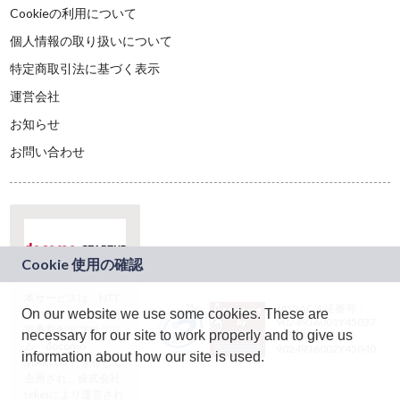
Cookieの利用について
個人情報の取り扱いについて
特定商取引法に基づく表示
運営会社
お知らせ
お問い合わせ
本サービスは、NTT
JASRAC許諾番号：
On our website we use some cookies. These are
ドコモグループの新
9024936001Y45037
規事業創出プログラ
necessary for our site to work properly and to give us
JASRAC許諾番号：
ム「docomo
9024936002Y45040
information about how our site is used.
STARTUP」を通じて
企画され、株式会社
teketにより運営され