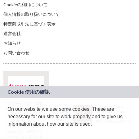
Cookieの利用について
個人情報の取り扱いについて
特定商取引法に基づく表示
運営会社
お知らせ
お問い合わせ
本サービスは、NTT
JASRAC許諾番号：
On our website we use some cookies. These are
ドコモグループの新
9024936001Y45037
規事業創出プログラ
necessary for our site to work properly and to give us
JASRAC許諾番号：
ム「docomo
9024936002Y45040
information about how our site is used.
STARTUP」を通じて
企画され、株式会社
teketにより運営され