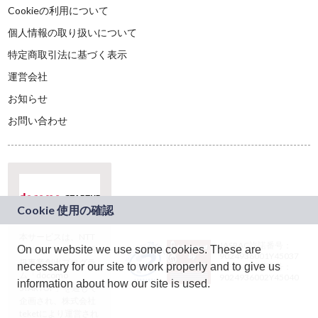
Cookieの利用について
個人情報の取り扱いについて
特定商取引法に基づく表示
運営会社
お知らせ
お問い合わせ
本サービスは、NTT
JASRAC許諾番号：
On our website we use some cookies. These are
ドコモグループの新
9024936001Y45037
規事業創出プログラ
necessary for our site to work properly and to give us
JASRAC許諾番号：
ム「docomo
9024936002Y45040
information about how our site is used.
STARTUP」を通じて
企画され、株式会社
teketにより運営され