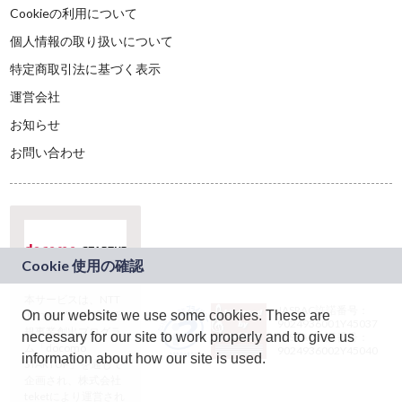
Cookieの利用について
個人情報の取り扱いについて
特定商取引法に基づく表示
運営会社
お知らせ
お問い合わせ
本サービスは、NTT
JASRAC許諾番号：
On our website we use some cookies. These are
ドコモグループの新
9024936001Y45037
規事業創出プログラ
necessary for our site to work properly and to give us
JASRAC許諾番号：
ム「docomo
9024936002Y45040
information about how our site is used.
STARTUP」を通じて
企画され、株式会社
teketにより運営され