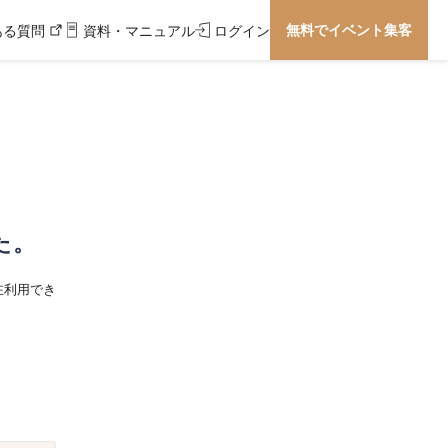
無料でイベント集客
ある質問
資料・マニュアル
ログイン
た。
在利用でき