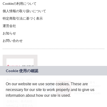
Cookieの利用について
個人情報の取り扱いについて
特定商取引法に基づく表示
運営会社
お知らせ
お問い合わせ
本サービスは、NTT
JASRAC許諾番号：
On our website we use some cookies. These are
ドコモグループの新
9024936001Y45037
規事業創出プログラ
necessary for our site to work properly and to give us
JASRAC許諾番号：
ム「docomo
9024936002Y45040
information about how our site is used.
STARTUP」を通じて
企画され、株式会社
teketにより運営され