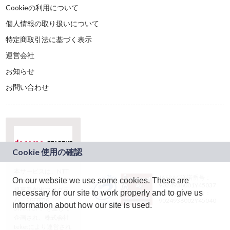
Cookieの利用について
個人情報の取り扱いについて
特定商取引法に基づく表示
運営会社
お知らせ
お問い合わせ
本サービスは、NTT
JASRAC許諾番号：
On our website we use some cookies. These are
ドコモグループの新
9024936001Y45037
規事業創出プログラ
necessary for our site to work properly and to give us
JASRAC許諾番号：
ム「docomo
9024936002Y45040
information about how our site is used.
STARTUP」を通じて
企画され、株式会社
teketにより運営され